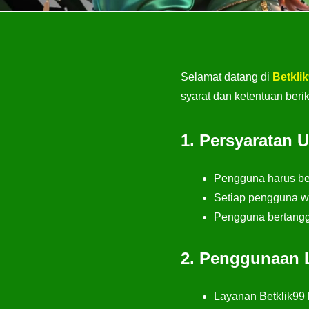
Selamat datang di
Betkli
syarat dan ketentuan be
1. Persyaratan
Pengguna harus ber
Setiap pengguna wa
Pengguna bertangg
2. Penggunaan 
Layanan Betklik99 