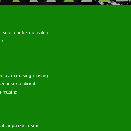
 setuju untuk mematuhi
an.
 wilayah masing-masing.
nar serta akurat.
g-masing.
l tanpa izin resmi.