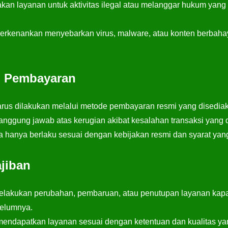
an layanan untuk aktivitas ilegal atau melanggar hukum yang
erkenankan menyebarkan virus, malware, atau konten berbahay
an Pembayaran
rus dilakukan melalui metode pembayaran resmi yang disediak
rtanggung jawab atas kerugian akibat kesalahan transaksi yang
hanya berlaku sesuai dengan kebijakan resmi dan syarat yang 
jiban
melakukan perubahan, pembaruan, atau penutupan layanan kapa
elumnya.
ndapatkan layanan sesuai dengan ketentuan dan kualitas yan